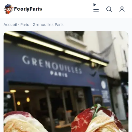
F
o
o
d
y
P
a
r
i
s
Accueil
·
Paris
·
Grenouilles Paris