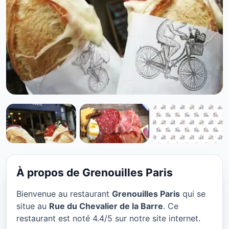
VÉGÉTARIEN
Grenouilles Paris à Paris
★ 4.4/5
À propos de Grenouilles Paris
Bienvenue au restaurant
Grenouilles Paris
qui se
situe au
Rue du Chevalier de la Barre
. Ce
restaurant est noté 4.4/5 sur notre site internet.