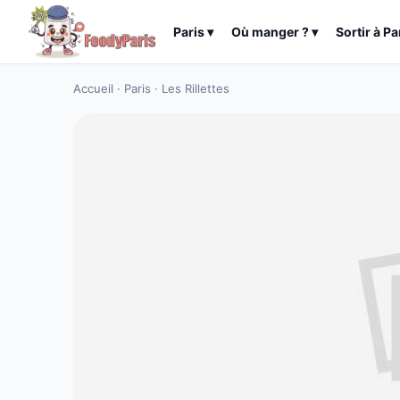
Paris
▾
Où manger ?
▾
Sortir à
Pa
Accueil
·
Paris
·
Les Rillettes