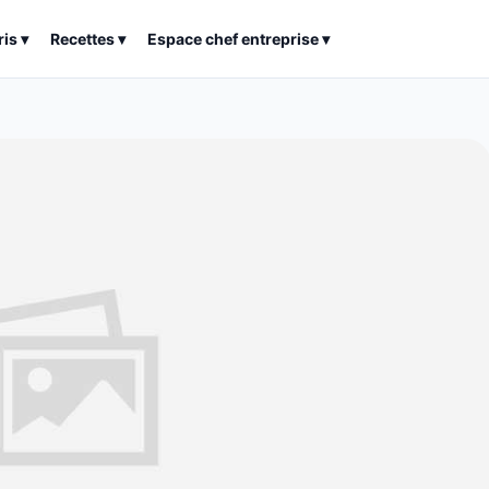
ris
▾
Recettes
▾
Espace chef entreprise
▾