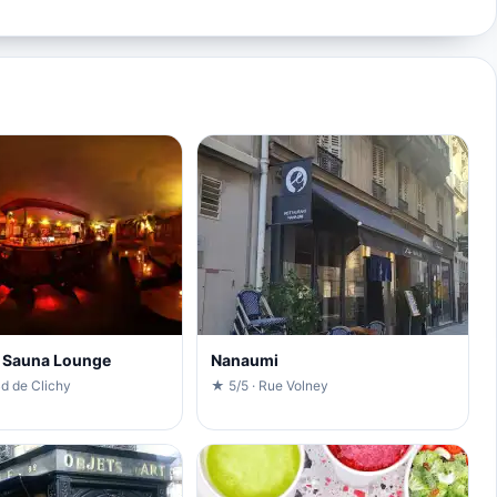
 Sauna Lounge
Nanaumi
Bd de Clichy
★ 5/5 · Rue Volney