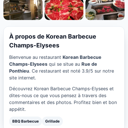
BBQ BARBECUE
Korean Barbecue Champs-
Elysees à Paris
À propos de Korean Barbecue
★ 3.9/5
Champs-Elysees
Bienvenue au restaurant
Korean Barbecue
Champs-Elysees
qui se situe au
Rue de
Ponthieu
. Ce restaurant est noté 3.9/5 sur notre
site internet.
Découvrez Korean Barbecue Champs-Elysees et
dites-nous ce que vous pensez à travers des
commentaires et des photos. Profitez bien et bon
appétit.
BBQ Barbecue
Grillade