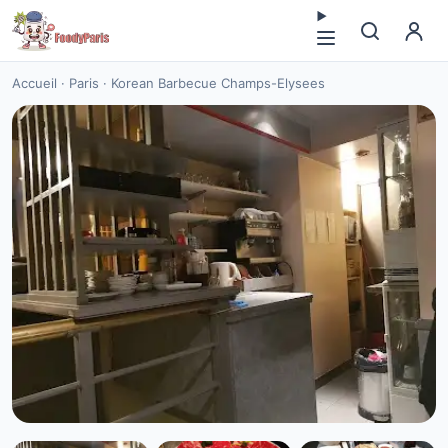
Accueil
·
Paris
·
Korean Barbecue Champs-Elysees