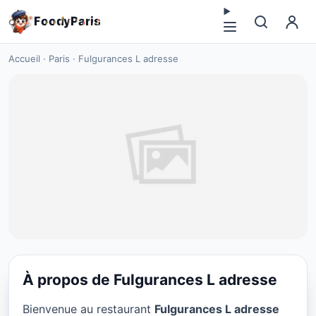
F
o
o
d
y
P
a
r
i
s
Accueil
·
Paris
·
Fulgurances L adresse
À propos de Fulgurances L adresse
CUISINE EUROPÉENNE
Bienvenue au restaurant
Fulgurances L adresse