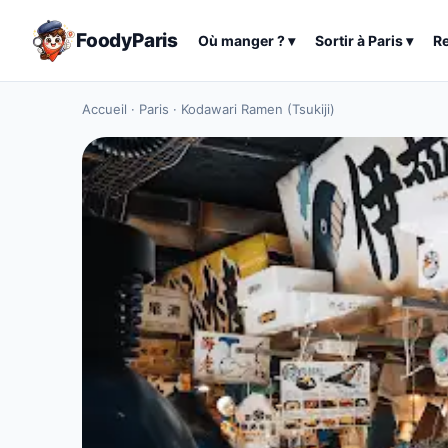
FoodyParis
Où manger ?
▾
Sortir à
Paris
▾
R
Accueil
·
Paris
·
Kodawari Ramen (Tsukiji)