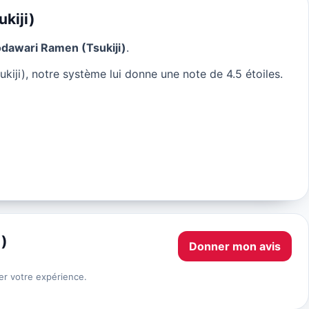
kiji)
dawari Ramen (Tsukiji)
.
iji), notre système lui donne une note de 4.5 étoiles.
i)
Donner mon avis
er votre expérience.