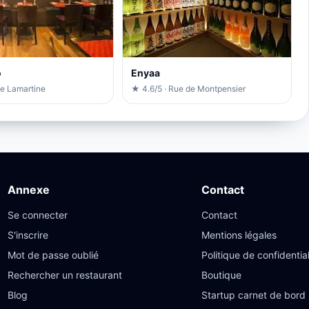
o
Enyaa
ue Lamartine
★ 4.6/5 · Rue de Montpensier
Annexe
Contact
Se connecter
Contact
S'inscrire
Mentions légales
Mot de passe oublié
Politique de confidential
Rechercher un restaurant
Boutique
Blog
Startup carnet de bord