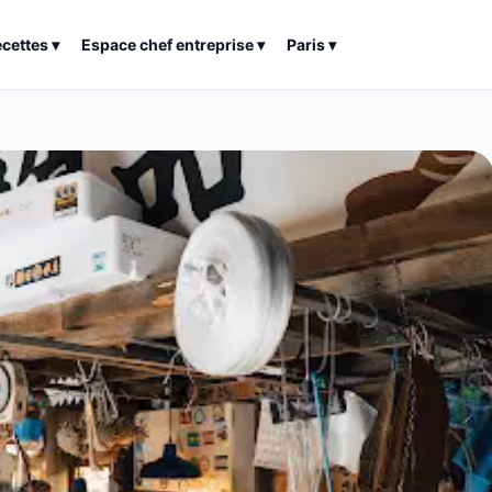
ecettes
▾
Espace chef entreprise
▾
Paris
▾