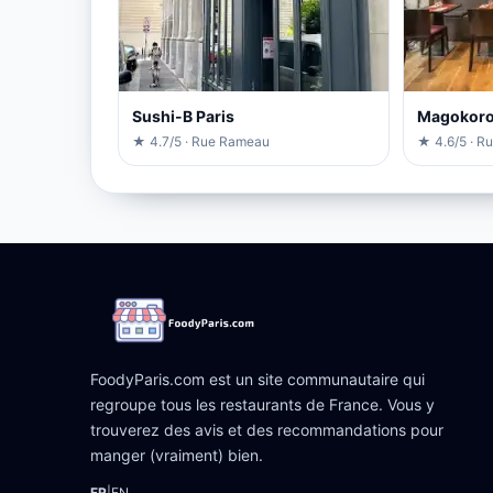
Sushi-B Paris
Magokor
★ 4.7/5 · Rue Rameau
★ 4.6/5 · R
FoodyParis.com est un site communautaire qui
regroupe tous les restaurants de France. Vous y
trouverez des avis et des recommandations pour
manger (vraiment) bien.
FR
|
EN