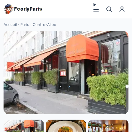
F
o
o
d
y
P
a
r
i
s
Accueil
·
Paris
·
Contre-Allee