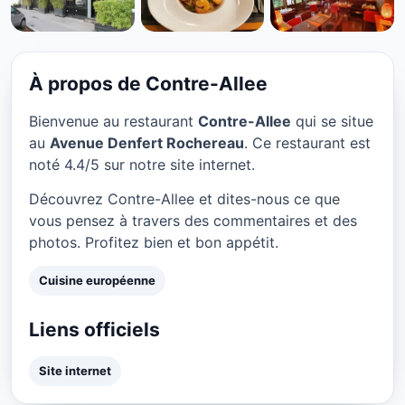
CUISINE EUROPÉENNE
Contre-Allee à Paris
★ 4.4/5
À propos de Contre-Allee
Bienvenue au restaurant
Contre-Allee
qui se situe
au
Avenue Denfert Rochereau
. Ce restaurant est
noté 4.4/5 sur notre site internet.
Découvrez Contre-Allee et dites-nous ce que
vous pensez à travers des commentaires et des
photos. Profitez bien et bon appétit.
Cuisine européenne
Liens officiels
Site internet