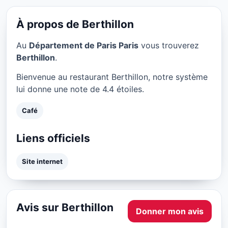
Berthillon à Paris
★ 4.4/5
À propos de Berthillon
Au
Département de Paris Paris
vous trouverez
Berthillon
.
Bienvenue au restaurant Berthillon, notre système
lui donne une note de 4.4 étoiles.
Café
Liens officiels
Site internet
Avis sur Berthillon
Donner mon avis