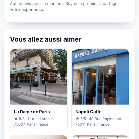
Aucun avis pour le moment. Soyez le premier à partager
votre expérience.
Vous allez aussi aimer
La Dame de Paris
Napoli Caffe
★ 5/5 · 11 rue d Arcole,
★ 5/5 · 40 Rue Popincourt,
75004 Paris France
75011 Paris, France