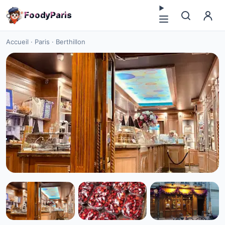
F
o
o
d
y
P
a
r
i
s
Accueil
·
Paris
·
Berthillon
CAFÉ