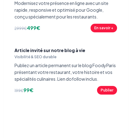
Modernisez votre présence en ligne avec un site
rapide, responsive et optimisé pour Google,
conçu spécialement pour les restaurants.
499€
En savoir +
2999€
Article invité sur notre blog à vie
Visibilité & SEO durable
Publiez un article permanent sur le blog FoodyParis
présentant votre restaurant, votre histoire et vos
spécialités culinaires. Lien dofollow inclus.
99€
Publier
199€