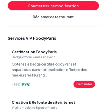
Soumettre une modification
Réclamer ce restaurant
Services VIP FoodyParis
Certification FoodyParis
Badge officiel + mise en avant
Obtenez le badge certifié FoodyParis et
apparaissez dans notre sélection officielle des
meilleurs restaurants.
199€
Demander
499€
Création & Refonte de site internet
Vitrine moderne & performante