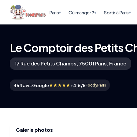
▾
▾
▾
Paris
Où manger ?
Sortir à Paris
Le Comptoir des Petits C
17 Rue des Petits Champs, 75001 Paris, France
•
464 avis Google
4.5/5
FoodyParis
Galerie photos