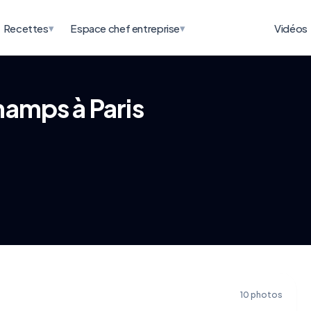
▾
▾
Recettes
Espace chef entreprise
Vidéos
hamps à Paris
10 photos