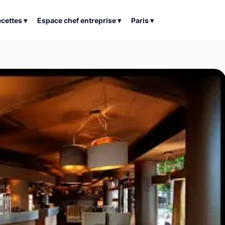
ecettes
▾
Espace chef entreprise
▾
Paris
▾