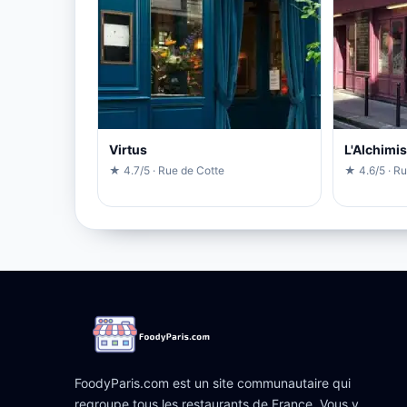
Virtus
L'Alchimis
★ 4.7/5 · Rue de Cotte
★ 4.6/5 · R
FoodyParis.com est un site communautaire qui
regroupe tous les restaurants de France. Vous y