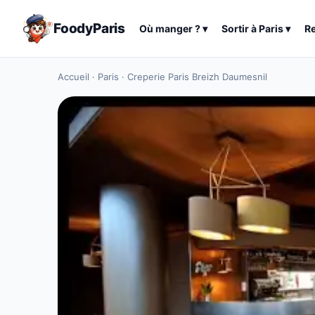
FoodyParis
Où manger ?
▾
Sortir à
Paris
▾
R
Accueil
·
Paris
·
Creperie Paris Breizh Daumesnil