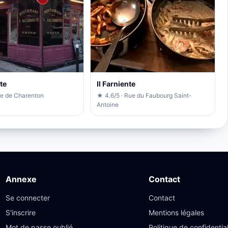
te
Il Farniente
ue de Charenton
★ 4.6/5 · Rue du Faubourg Saint-
Antoine
Annexe
Contact
Se connecter
Contact
S'inscrire
Mentions légales
Mot de passe oublié
Politique de confidential