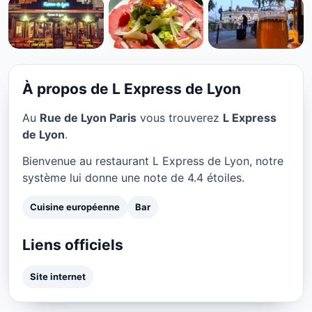
CUISINE EUROPÉENNE
L Express de Lyon à Paris
★ 4.4/5
À propos de L Express de Lyon
Au
Rue de Lyon Paris
vous trouverez
L Express
de Lyon
.
Bienvenue au restaurant L Express de Lyon, notre
système lui donne une note de 4.4 étoiles.
Cuisine européenne
Bar
Liens officiels
Site internet