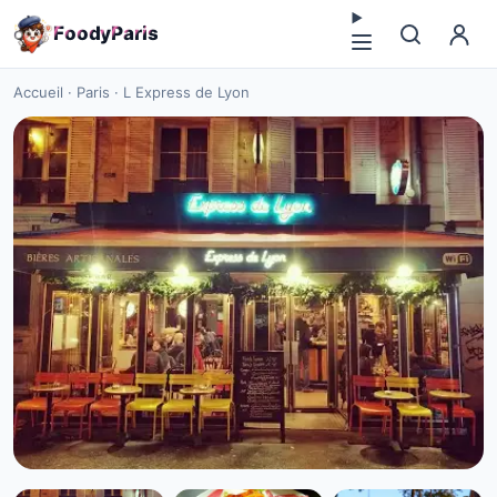
F
o
o
d
y
P
a
r
i
s
Accueil
·
Paris
·
L Express de Lyon