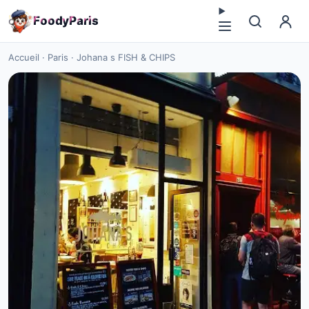
F
o
o
d
y
P
a
r
i
s
Accueil
·
Paris
·
Johana s FISH & CHIPS