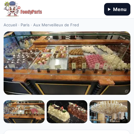
Menu
Accueil
·
Paris
·
Aux Merveilleux de Fred
RESTAURANT
Aux Merveilleux de Fred à