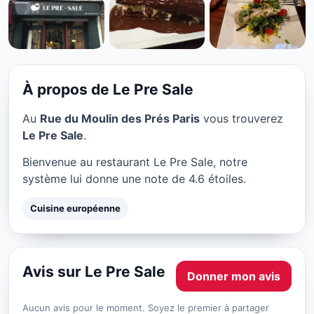
CUISINE EUROPÉENNE
Le Pre Sale à Paris
★ 4.6/5
À propos de Le Pre Sale
Au
Rue du Moulin des Prés Paris
vous trouverez
Le Pre Sale
.
Bienvenue au restaurant Le Pre Sale, notre
système lui donne une note de 4.6 étoiles.
Cuisine européenne
Avis sur Le Pre Sale
Donner mon avis
Aucun avis pour le moment. Soyez le premier à partager