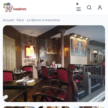
Accueil
·
Paris
·
Le Bistrot d Indochine