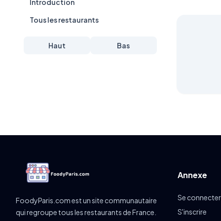
Introduction
Tous les restaurants
Haut
Bas
Annexe
Se connecter
FoodyParis.com est un site communautaire
S'inscrire
qui regroupe tous les restaurants de France.