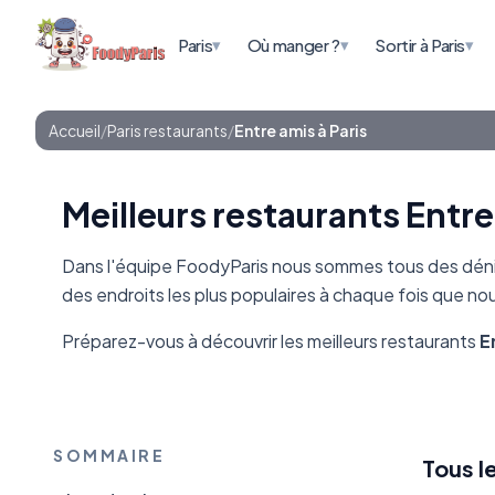
▾
▾
▾
Paris
Où manger ?
Sortir à Paris
Accueil
/
Paris restaurants
/
Entre amis à Paris
Meilleurs restaurants Entre
Dans l'équipe FoodyParis nous sommes tous des dénic
des endroits les plus populaires à chaque fois que n
Préparez-vous à découvrir les meilleurs restaurants
E
SOMMAIRE
Tous l