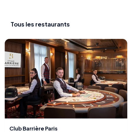
Tous les restaurants
Club Barrière Paris