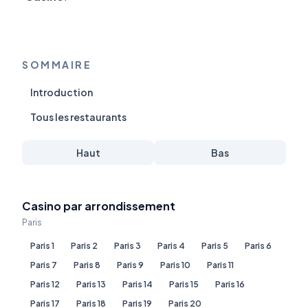
SOMMAIRE
Introduction
Tous les restaurants
Haut
Bas
Casino par arrondissement
Paris
Paris 1
Paris 2
Paris 3
Paris 4
Paris 5
Paris 6
Paris 7
Paris 8
Paris 9
Paris 10
Paris 11
Paris 12
Paris 13
Paris 14
Paris 15
Paris 16
Paris 17
Paris 18
Paris 19
Paris 20