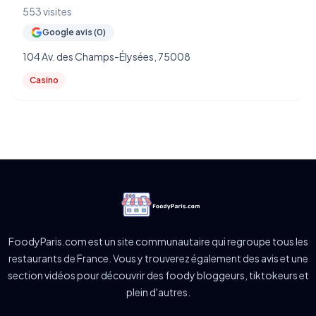
553 visites
Google avis (0)
104 Av. des Champs-Élysées, 75008
Casino
FoodyParis.com est un site communautaire qui regroupe tous les
restaurants de France. Vous y trouverez également des avis et une
section vidéos pour découvrir des foody bloggeurs, tiktokeurs et
plein d'autres.