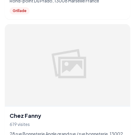
Rond-point Du Prado, 13008 Marseille France
Grillade
Chez Fanny
619 visites
28 rue Bonneterie Angle grand rue / rue bonneterie, 13002