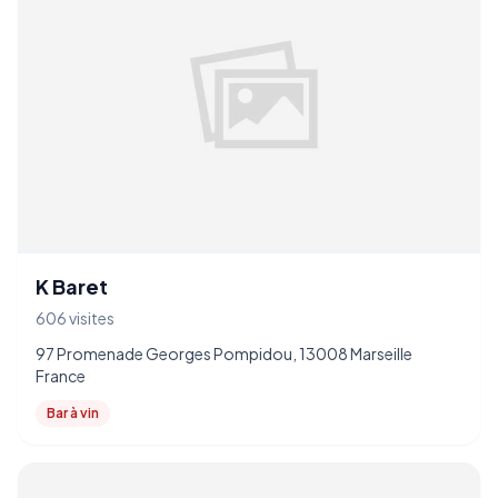
K Baret
606 visites
97 Promenade Georges Pompidou, 13008 Marseille
France
Bar à vin