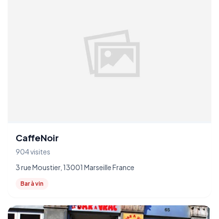
CaffeNoir
904 visites
3 rue Moustier, 13001 Marseille France
Bar à vin