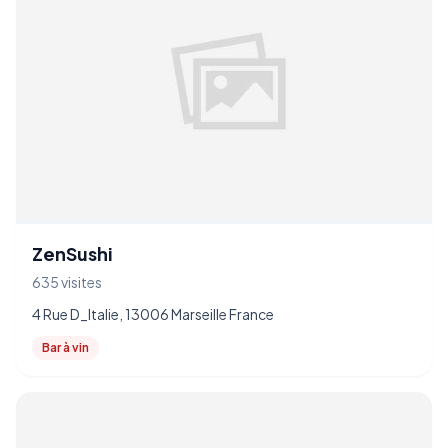
ZenSushi
635 visites
4 Rue D_Italie, 13006 Marseille France
Bar à vin