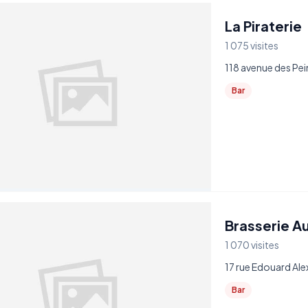
La Piraterie
1 075 visites
118 avenue des Pei
Bar
Brasserie A
1 070 visites
17 rue Edouard Ale
Bar