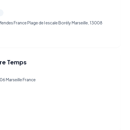
)
Mendes France Plage de l escale Borély Marseille, 13008
ntre Temps
006 Marseille France