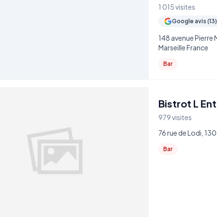
1 015 visites
Google avis (13
148 avenue Pierre 
Marseille France
Bar
Bistrot L E
979 visites
76 rue de Lodi, 13
Bar