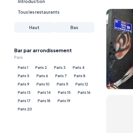
Introduction
Tous les restaurants
Haut
Bas
Bar par arrondissement
Paris
Paris 1
Paris 2
Paris 3
Paris 4
Paris 5
Paris 6
Paris 7
Paris 8
Paris 9
Paris 10
Paris 11
Paris 12
Paris 13
Paris 14
Paris 15
Paris 16
Paris 17
Paris 18
Paris 19
Paris 20