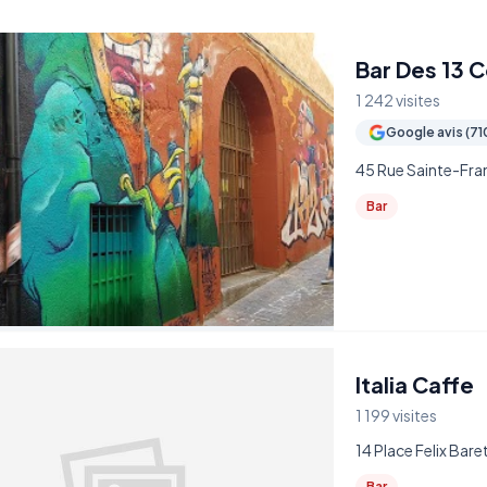
Bar Des 13 C
1 242 visites
Google avis (71
45 Rue Sainte-Fran
Bar
Italia Caffe
1 199 visites
14 Place Felix Bar
Bar