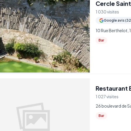
Cercle Sain
1 030 visites
Google avis (32
10 Rue Berthelot, 
Bar
Restaurant 
1 027 visites
26 boulevard de Sa
Bar