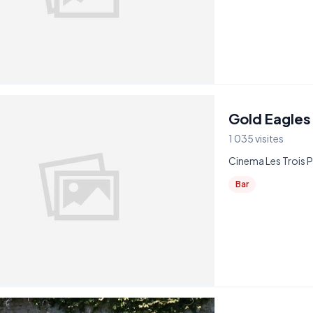
Gold Eagles
1 035 visites
Cinema Les Trois P
Bar