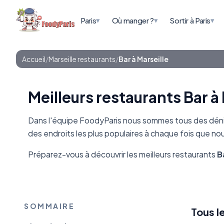
▾
▾
▾
Paris
Où manger ?
Sortir à Paris
Accueil
/
Marseille restaurants
/
Bar à Marseille
Meilleurs restaurants Bar à 
Dans l'équipe FoodyParis nous sommes tous des dénic
des endroits les plus populaires à chaque fois que n
Préparez-vous à découvrir les meilleurs restaurants
B
SOMMAIRE
Tous l