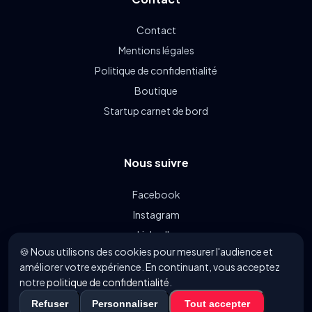
Contact
Mentions légales
Politique de confidentialité
Boutique
Startup carnet de bord
Nous suivre
Facebook
Instagram
LinkedIn
🍪 Nous utilisons des cookies pour mesurer l'audience et
Linkin.bio
améliorer votre expérience. En continuant, vous acceptez
notre
politique de confidentialité
.
© 2021 - 2026 FoodyParis.com - Tous les droits réservés.
Refuser
Personnaliser
Tout accepter