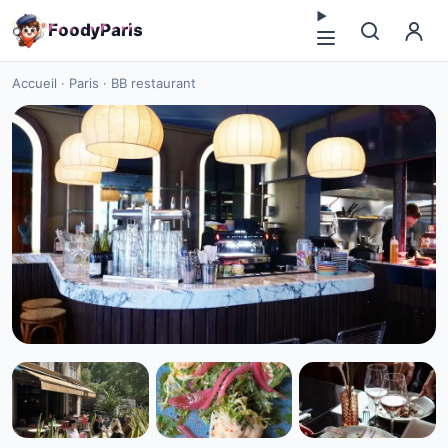
F
o
o
d
y
P
a
r
i
s
Accueil
·
Paris
·
BB restaurant
TERRASSES