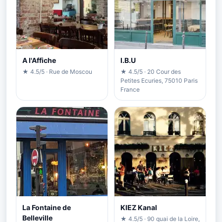
A l'Affiche
I.B.U
★ 4.5/5 · Rue de Moscou
★ 4.5/5 · 20 Cour des
Petites Ecuries, 75010 Paris
France
La Fontaine de
KIEZ Kanal
Belleville
★ 4.5/5 · 90 quai de la Loire,