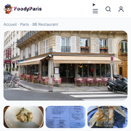
F
o
o
d
y
P
a
r
i
s
Accueil
·
Paris
·
BB Restaurant
TERRASSES