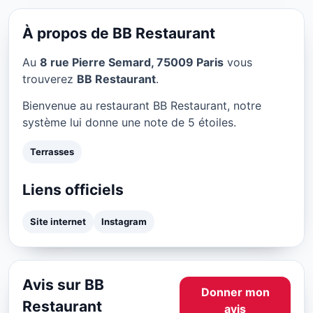
BB Restaurant à Paris
★ 5/5
À propos de BB Restaurant
Au
8 rue Pierre Semard, 75009 Paris
vous
trouverez
BB Restaurant
.
Bienvenue au restaurant BB Restaurant, notre
système lui donne une note de 5 étoiles.
Terrasses
Liens officiels
Site internet
Instagram
Avis sur BB
Donner mon
Restaurant
avis