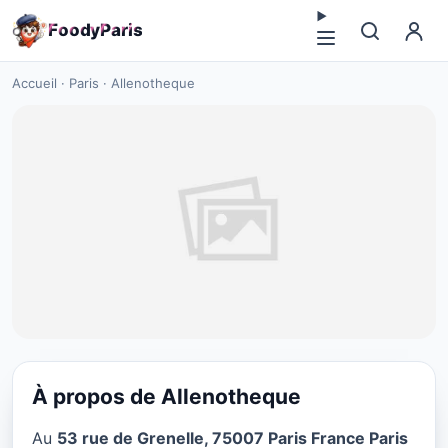
F
o
o
d
y
P
a
r
i
s
Accueil
·
Paris
·
Allenotheque
À propos de Allenotheque
CUISINE EUROPÉENNE
Au
53 rue de Grenelle, 75007 Paris France Paris