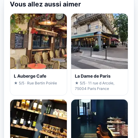
Vous allez aussi aimer
L Auberge Cafe
La Dame de Paris
★ 5/5 · Rue Bertin Poirée
★ 5/5 · 11 rue d Arcole,
75004 Paris France