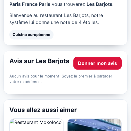
Les Barjots à Paris
Paris France Paris
vous trouverez
Les Barjots
.
★ 4/5
Bienvenue au restaurant Les Barjots, notre
système lui donne une note de 4 étoiles.
Cuisine européenne
Avis sur Les Barjots
Donner mon avis
Aucun avis pour le moment. Soyez le premier à partager
votre expérience.
Vous allez aussi aimer