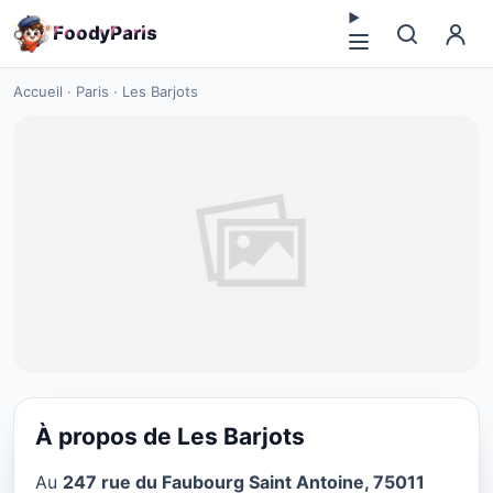
F
o
o
d
y
P
a
r
i
s
Accueil
·
Paris
·
Les Barjots
À propos de Les Barjots
CUISINE EUROPÉENNE
Au
247 rue du Faubourg Saint Antoine, 75011